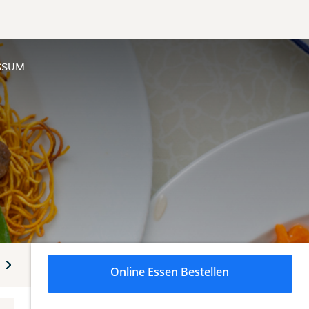
SSUM
chgerichte
Entenfleischgerichte
Knusprige Entenfleischge
Online Essen Bestellen