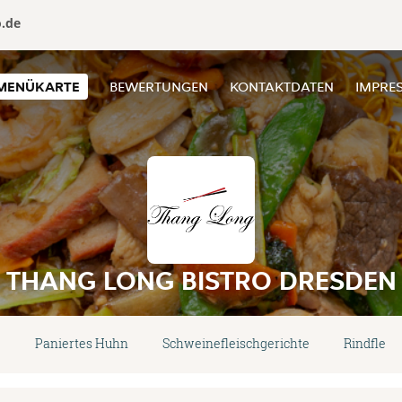
o.de
MENÜKARTE
BEWERTUNGEN
KONTAKTDATEN
IMPRE
THANG LONG BISTRO DRESDEN
e
Paniertes Huhn
Schweinefleischgerichte
Rindfleis